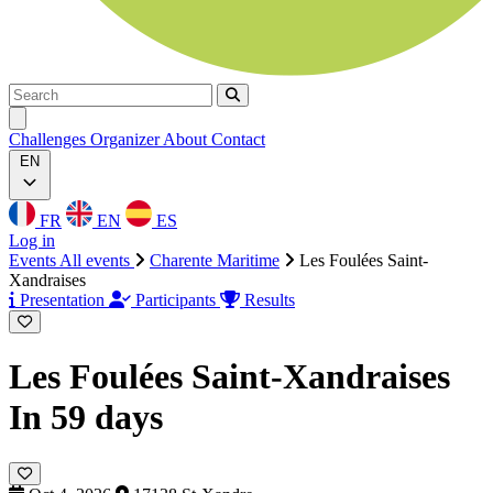
Search
Search
Ouvrir menu
Challenges
Organizer
About
Contact
EN
FR
EN
ES
Log in
Events
All events
Charente Maritime
Les Foulées Saint-
Xandraises
Presentation
Participants
Results
Les Foulées Saint-Xandraises
In 59 days