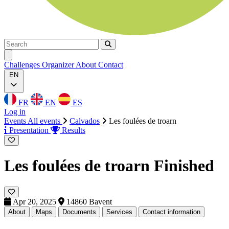
Search
Search
Ouvrir menu
Challenges
Organizer
About
Contact
EN
FR
EN
ES
Log in
Events
All events
Calvados
Les foulées de troarn
Presentation
Results
Les foulées de troarn
Finished
Apr 20, 2025
14860 Bavent
About
Maps
Documents
Services
Contact information