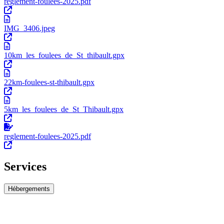
reglement-foulees-2025.pdf
IMG_3406.jpeg
10km_les_foulees_de_St_thibault.gpx
22km-foulees-st-thibault.gpx
5km_les_foulees_de_St_Thibault.gpx
reglement-foulees-2025.pdf
Services
Hébergements