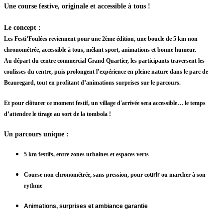
Une course festive, originale et accessible à tous !
Le concept
:
Les Festi’Foulées
reviennent pour une
2ème édition
, une boucle de
5 km non
chronométrée
, accessible à tous, mêlant
sport, animations et bonne humeur
.
Au départ du
centre commercial Grand Quartier
, les participants traversent
les
coulisses du centre
, puis prolongent l’expérience en pleine nature dans
le parc de
Beauregard
, tout en profitant d’animations surprises sur le parcours.
Et pour clôturer ce moment festif,
un village d'arrivée sera accessible
… le temps
d’attendre le tirage au sort de la
tombola
!
Un parcours unique
:
5 km festifs, entre zones urbaines et espaces verts
Course non chronométrée, sans pression, pour co
urir
ou marcher à son
rythme
Animations, surprises et ambiance garantie