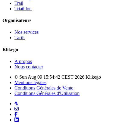
Trail
Triathlon
Organisateurs
Nos services
Tarifs
Klikego
A propos
Nous contacter
© Sun Aug 09 15:54:42 CEST 2026 Klikego
Mentions légales
Conditions Générales de Vente
Conditions Générales d'Utilisation
Strava
Instagram
Facebook
LinkedIn