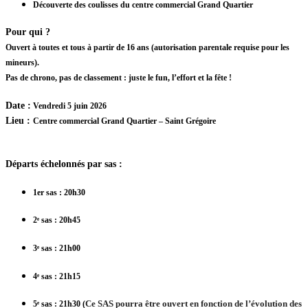
Découverte des coulisses du centre commercial Grand Quartier
Pour qui ?
Ouvert à toutes et tous à partir de 16 ans (autorisation parentale requise pour les
mineurs).
Pas de chrono, pas de classement : juste le fun, l’effort et la fête !
Date
:
Vendredi 5 juin 2026
Lieu
:
Centre commercial Grand Quartier – Saint Grégoire
Départs échelonnés par sas
:
1er sas
: 20h30
2ᵉ sas
: 20h45
3ᵉ sas
: 21h00
4ᵉ sas
: 21h15
Ce SAS pourra être ouvert en fonction de l’évolution des
5ᵉ sas
: 21h30 (