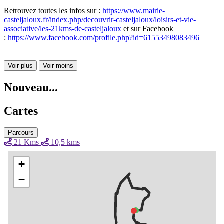
Retrouvez toutes les infos sur :
https://www.mairie-
casteljaloux.fr/index.php/decouvrir-casteljaloux/loisirs-et-vie-
associative/les-21kms-de-casteljaloux
et sur Facebook
:
https://www.facebook.com/profile.php?id=61553498083496
Voir plus
Voir moins
Nouveau...
Cartes
Parcours
21 Kms
10,5 kms