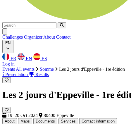
Search
Search
Ouvrir menu
Challenges
Organizer
About
Contact
EN
FR
EN
ES
Log in
Events
All events
Somme
Les 2 jours d'Eppeville - 1re édition
Presentation
Results
Les 2 jours d'Eppeville - 1re éd
19–20 Oct 2024
80400 Eppeville
About
Maps
Documents
Services
Contact information