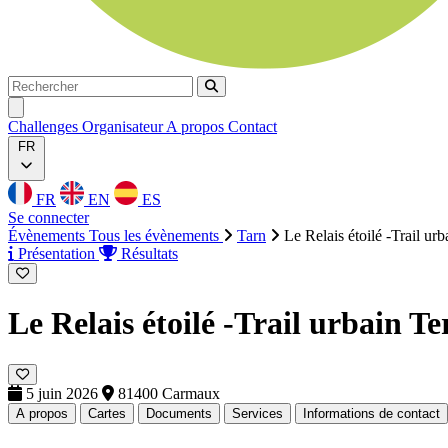
Rechercher
Rechercher
Ouvrir menu
Challenges
Organisateur
A propos
Contact
FR
FR
EN
ES
Se connecter
Évènements
Tous les évènements
Tarn
Le Relais étoilé -Trail urb
Présentation
Résultats
Le Relais étoilé -Trail urbain
Te
5 juin 2026
81400 Carmaux
A propos
Cartes
Documents
Services
Informations de contact