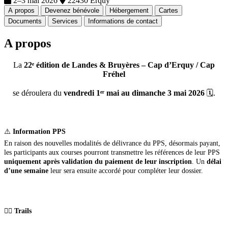
2–3 mai 2026
22430 Erquy
A propos
Devenez bénévole
Hébergement
Cartes
Documents
Services
Informations de contact
A propos
La
22ᵉ édition de Landes & Bruyères – Cap d’Erquy / Cap
Fréhel
se déroulera du
vendredi 1ᵉʳ mai au dimanche 3 mai 2026
🗓️.
⚠️
Information PPS
En raison des nouvelles modalités de délivrance du PPS, désormais payant,
les participants aux courses pourront transmettre les références de leur PPS
uniquement après validation du paiement de leur inscription
. Un
délai
d’une semaine
leur sera ensuite accordé pour compléter leur dossier.
🏃‍♂️ Trails