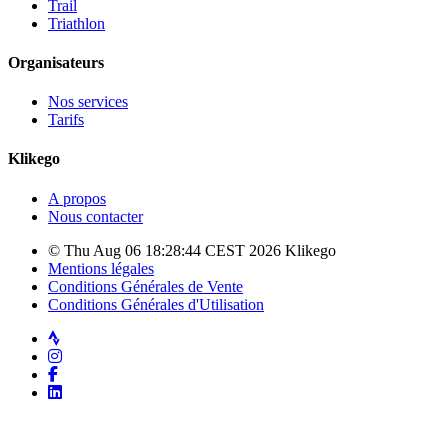
Trail
Triathlon
Organisateurs
Nos services
Tarifs
Klikego
A propos
Nous contacter
© Thu Aug 06 18:28:44 CEST 2026 Klikego
Mentions légales
Conditions Générales de Vente
Conditions Générales d'Utilisation
Strava
Instagram
Facebook
LinkedIn