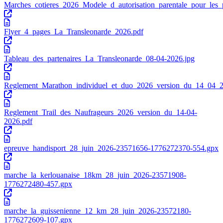
Marches_cotieres_2026_Modele_d_autorisation_parentale_pour_les_p
Flyer_4_pages_La_Transleonarde_2026.pdf
Tableau_des_partenaires_La_Transleonarde_08-04-2026.jpg
Reglement_Marathon_individuel_et_duo_2026_version_du_14_04_2
Reglement_Trail_des_Naufrageurs_2026_version_du_14-04-
2026.pdf
epreuve_handisport_28_juin_2026-23571656-1776272370-554.gpx
marche_la_kerlouanaise_18km_28_juin_2026-23571908-
1776272480-457.gpx
marche_la_guissenienne_12_km_28_juin_2026-23572180-
1776272609-107.gpx