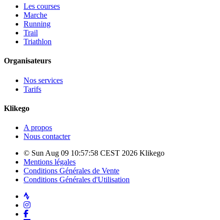
Les courses
Marche
Running
Trail
Triathlon
Organisateurs
Nos services
Tarifs
Klikego
A propos
Nous contacter
© Sun Aug 09 10:57:58 CEST 2026 Klikego
Mentions légales
Conditions Générales de Vente
Conditions Générales d'Utilisation
Strava
Instagram
Facebook