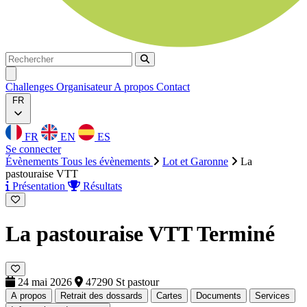
Rechercher
Rechercher
Ouvrir menu
Challenges
Organisateur
A propos
Contact
FR
FR
EN
ES
Se connecter
Évènements
Tous les évènements
Lot et Garonne
La
pastouraise VTT
Présentation
Résultats
La pastouraise VTT
Terminé
24 mai 2026
47290 St pastour
A propos
Retrait des dossards
Cartes
Documents
Services