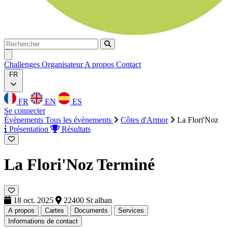
Rechercher
Rechercher
Ouvrir menu
Challenges
Organisateur
A propos
Contact
FR
FR
EN
ES
Se connecter
Évènements
Tous les évènements
Côtes d'Armor
La Flori'Noz
Présentation
Résultats
La Flori'Noz
Terminé
18 oct. 2025
22400 St alban
A propos
Cartes
Documents
Services
Informations de contact