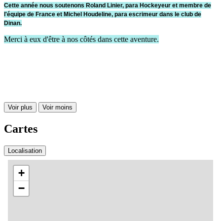
Cette année nous soutenons Roland Linier, para Hockeyeur et membre de
l'équipe de France et Michel Houdeline, para escrimeur dans le club de
Dinan.
Merci à eux d'être à nos côtés dans cette aventure.
Voir plus
Voir moins
Cartes
Localisation