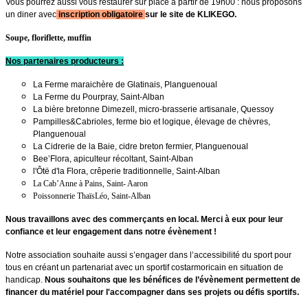
Vous pourrez aussi vous restaurer sur place à partir de 19h00 : nous proposons
un diner avec
inscription obligatoire
sur le site de KLIKEGO.
Soupe, floriflette, muffin
Nos partenaires producteurs :
La Ferme maraichère de Glatinais, Planguenoual
La Ferme du Pourpray, Saint-Alban
La bière bretonne Dimezell, micro-brasserie artisanale, Quessoy
Pampilles&Cabrioles, ferme bio et logique, élevage de chèvres,
Planguenoual
La Cidrerie de la Baie, cidre breton fermier, Planguenoual
Bee’Flora, apiculteur récoltant, Saint-Alban
l'Ôtë d'la Flora, crêperie traditionnelle, Saint-Alban
La Cab’Anne à Pains, Saint- Aaron
Poissonnerie ThaïsLéo, Saint-Alban
Nous travaillons avec des commerçants en local. Merci à eux pour leur
confiance et leur engagement dans notre évènement !
Notre association souhaite aussi s’engager dans l’accessibilité du sport pour
tous en créant un partenariat avec un sportif costarmoricain en situation de
handicap.
Nous souhaitons que les bénéfices de l’évènement permettent de
financer du matériel pour l'accompagner dans ses projets ou défis sportifs.