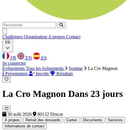
Rechercher
Rechercher
Ouvrir menu
Challenges
Organisateur
A propos
Contact
FR
FR
EN
ES
Se connecter
Évènements
Tous les évènements
Somme
La Cro Magnon
Présentation
Inscrits
Résultats
La Cro Magnon
Dans 23 jours
30 août 2026
80132 Drucat
A propos
Retrait des dossards
Cartes
Documents
Services
Informations de contact