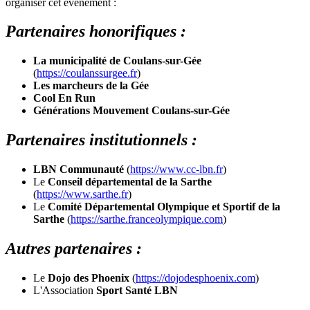
organiser cet événement :
Partenaires honorifiques :
La municipalité de Coulans-sur-Gée
(
https://coulanssurgee.fr
)
Les marcheurs de la Gée
Cool En Run
Générations Mouvement Coulans-sur-Gée
Partenaires institutionnels :
LBN Communauté
(
https://www.cc-lbn.fr
)
Le
Conseil départemental de la Sarthe
(
https://www.sarthe.fr
)
Le
Comité Départemental Olympique et Sportif de la
Sarthe
(
https://sarthe.franceolympique.com
)
Autres partenaires :
Le
Dojo des Phoenix
(
https://dojodesphoenix.com
)
L'Association
Sport Santé LBN