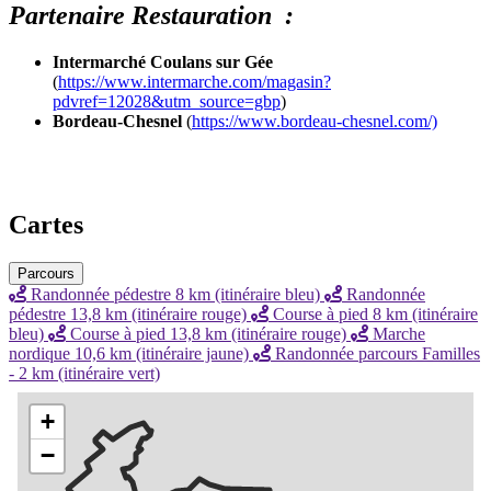
Partenaire Restauration :
Intermarché Coulans sur Gée
(
https://www.intermarche.com/magasin?
pdvref=12028&utm_source=gbp
)
Bordeau-Chesnel
(
https://www.bordeau-chesnel.com/)
Cartes
Parcours
Randonnée pédestre 8 km (itinéraire bleu)
Randonnée
pédestre 13,8 km (itinéraire rouge)
Course à pied 8 km (itinéraire
bleu)
Course à pied 13,8 km (itinéraire rouge)
Marche
nordique 10,6 km (itinéraire jaune)
Randonnée parcours Familles
- 2 km (itinéraire vert)