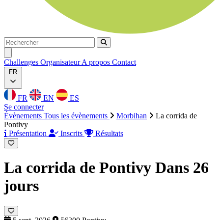
Rechercher
Rechercher
Ouvrir menu
Challenges
Organisateur
A propos
Contact
FR
FR
EN
ES
Se connecter
Évènements
Tous les évènements
Morbihan
La corrida de
Pontivy
Présentation
Inscrits
Résultats
La corrida de Pontivy
Dans 26
jours