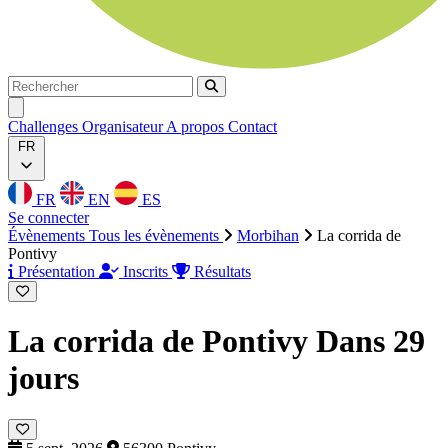
Rechercher
Rechercher
Ouvrir menu
Challenges
Organisateur
A propos
Contact
FR
FR
EN
ES
Se connecter
Évènements
Tous les évènements
Morbihan
La corrida de
Pontivy
Présentation
Inscrits
Résultats
La corrida de Pontivy
Dans 29
jours