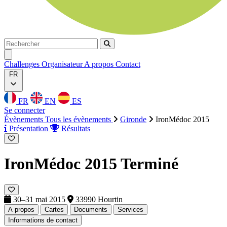
Rechercher
Rechercher
Ouvrir menu
Challenges
Organisateur
A propos
Contact
FR
FR
EN
ES
Se connecter
Évènements
Tous les évènements
Gironde
IronMédoc 2015
Présentation
Résultats
IronMédoc 2015
Terminé
30–31 mai 2015
33990 Hourtin
A propos
Cartes
Documents
Services
Informations de contact