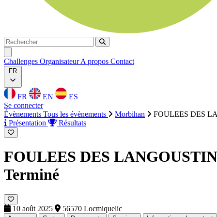
Rechercher
Rechercher
Ouvrir menu
Challenges
Organisateur
A propos
Contact
FR
FR
EN
ES
Se connecter
Évènements
Tous les évènements
Morbihan
FOULEES DES LA
Présentation
Résultats
FOULEES DES LANGOUSTINES
Terminé
10 août 2025
56570 Locmiquelic