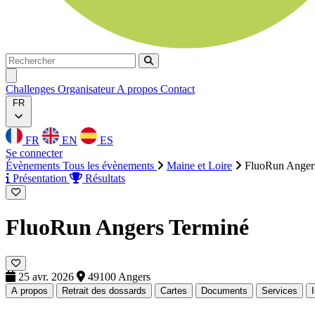
Rechercher
Rechercher
Ouvrir menu
Challenges
Organisateur
A propos
Contact
FR
FR
EN
ES
Se connecter
Évènements
Tous les évènements
Maine et Loire
FluoRun Anger
Présentation
Résultats
FluoRun Angers
Terminé
25 avr. 2026
49100 Angers
A propos
Retrait des dossards
Cartes
Documents
Services