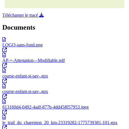
Télécharger le tracé
Documents
LOGO-sans-fond.png
AP-+-Attestation---Modifiable.pdf
course-enfant-st-sav-.gpx
course-enfant-st-sav-.gpx
813160d4-0492-4adf-877b-4dd45f057953.jpeg
le_trail_du_charenton_20_km-23319282-1775739381-101.gpx