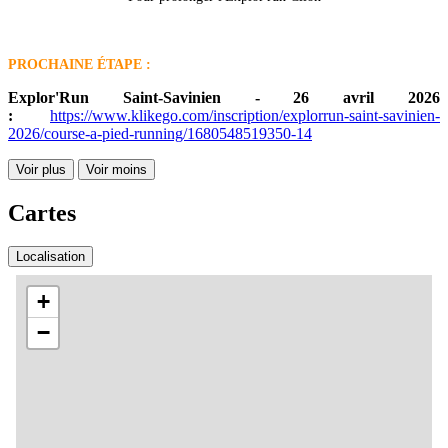
PROCHAINE ÉTAPE :
Explor'Run Saint-Savinien - 26 avril 2026
:
https://www.klikego.com/inscription/explorrun-saint-savinien-
2026/course-a-pied-running/1680548519350-14
Voir plus
Voir moins
Cartes
Localisation