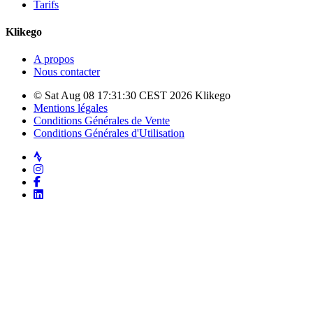
Tarifs
Klikego
A propos
Nous contacter
© Sat Aug 08 17:31:30 CEST 2026 Klikego
Mentions légales
Conditions Générales de Vente
Conditions Générales d'Utilisation
Strava
Instagram
Facebook
LinkedIn