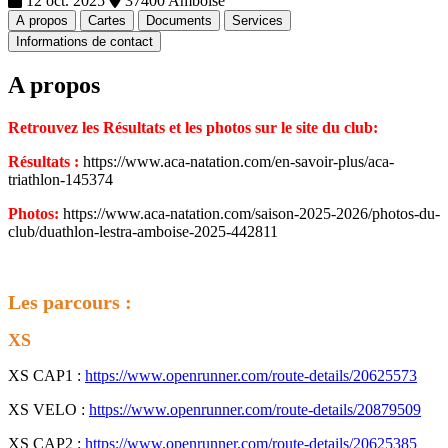
12 oct. 2025
37400 Amboise
A propos
Cartes
Documents
Services
Informations de contact
A propos
Retrouvez les Résultats et les photos sur le site du club:
Résultats :
https://www.aca-natation.com/en-savoir-plus/aca-
triathlon-145374
Photos:
https://www.aca-natation.com/saison-2025-2026/photos-du-
club/duathlon-lestra-amboise-2025-442811
Les parcours :
XS
XS CAP1 :
https://www.openrunner.com/route-details/20625573
XS VELO :
https://www.openrunner.com/route-details/20879509
XS CAP2 :
https://www.openrunner.com/route-details/20625385