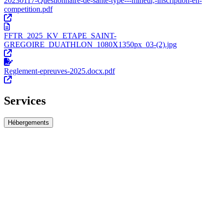
20230117-Questionnaire-de-sante-type---mineur,-inscription-en-
competition.pdf
FFTR_2025_KV_ETAPE_SAINT-
GREGOIRE_DUATHLON_1080X1350px_03-(2).jpg
Reglement-epreuves-2025.docx.pdf
Services
Hébergements