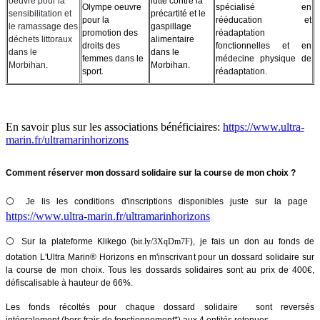
oeuvre pour la
lutte contre la
Olympe oeuvre
spécialisé en
sensibilitation et
précartité et le
pour la
rééducation et
le ramassage des
gaspillage
promotion des
réadaptation
déchets littoraux
alimentaire
droits des
fonctionnelles et en
dans le
dans le
femmes dans le
médecine physique de
Morbihan.
Morbihan.
sport.
réadaptation.
En savoir plus sur les associations bénéficiaires:
https://www.ultra-
marin.fr/ultramarinhorizons
Comment réserver mon dossard solidaire sur la course de mon choix ?
⚪️ Je lis les conditions d'inscriptions disponibles juste sur la page ​
https://www.ultra-marin.fr/ultramarinhorizons
⚪️ Sur la plateforme Klikego (
bit.ly/3XqDm7F
), je fais un don au fonds de
dotation L'Ultra Marin® Horizons en m'inscrivant pour un dossard solidaire sur
la course de mon choix. Tous les dossards solidaires sont au prix de 400€,
défiscalisable à hauteur de 66%.
Les fonds récoltés pour chaque dossard solidaire
sont reversés
intégralement
(hors frais de fonctionnement*) aux 4 entités retenues.​