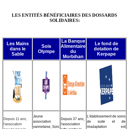
LES ENTIT
É
S BÉNÉFICIAIRES DES DOSSARDS
SOLIDAIRES:
La Banque
Les Mains
Le fond de
Sois
Alimentaire
dans le
dotation de
Olympe
du
Sable
Kerpape
Morbihan
Jeune
L'établissement de soins
Depuis 11 ans,
Depuis 37 ans,
association
de suite et de
l'assocation
l'association
vannetaise, Sois
réadaptation est