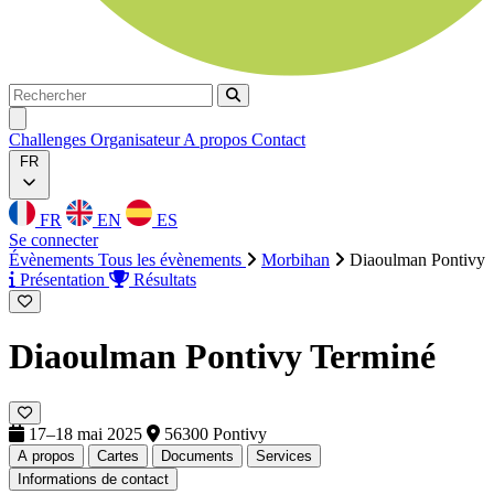
Rechercher
Rechercher
Ouvrir menu
Challenges
Organisateur
A propos
Contact
FR
FR
EN
ES
Se connecter
Évènements
Tous les évènements
Morbihan
Diaoulman Pontivy
Présentation
Résultats
Diaoulman Pontivy
Terminé
17–18 mai 2025
56300 Pontivy
A propos
Cartes
Documents
Services
Informations de contact