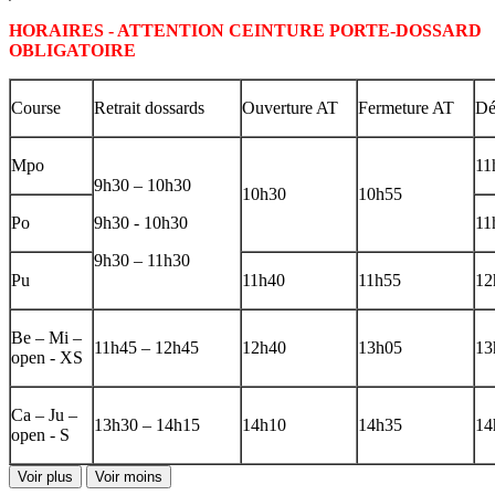
HORAIRES - ATTENTION CEINTURE PORTE-DOSSARD
OBLIGATOIRE
Course
Retrait dossards
Ouverture AT
Fermeture AT
Dé
Mpo
11
9h30 – 10h30
10h30
10h55
Po
9h30 - 10h30
11
9h30 – 11h30
Pu
11h40
11h55
12
Be – Mi –
11h45 – 12h45
12h40
13h05
13
open - XS
Ca – Ju –
13h30 – 14h15
14h10
14h35
14
open - S
Voir plus
Voir moins