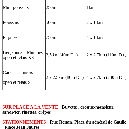
Mini-poussins
250m
1km
Poussins
500m
2 x 1 km
Pupilles
750m
4 x 1 km
Benjamins – Minimes
2,5 km (40m D+)
2 x 2,7km (110m D+)
open et relais XS
Cadets – Juniors
2 x 2,5km (80m D+)
4 x 2,7km (230m D+)
open et relais S
SUR PLACE A LA VENTE
: Buvette , croque-monsieur,
sandwich rillettes, crêpes
STATIONNEMENTS
: Rue Renan, Place du général de Gaulle
, Place Jean Jaures