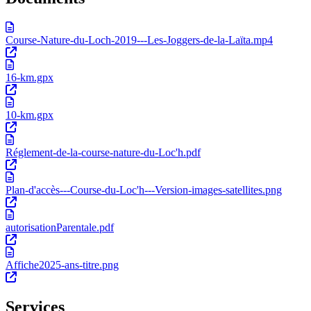
Course-Nature-du-Loch-2019---Les-Joggers-de-la-Laïta.mp4
16-km.gpx
10-km.gpx
Réglement-de-la-course-nature-du-Loc'h.pdf
Plan-d'accès---Course-du-Loc'h---Version-images-satellites.png
autorisationParentale.pdf
Affiche2025-ans-titre.png
Services