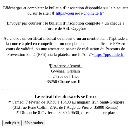
Télécharger et compléter le bulletin d’inscription disponible sur la plaquette
ou sur le site : 🌐
https://course-la-choinette.fr/
Envoyer par courrier :
le bulletin d’inscription complété + un chèque à
l’ordre de ASL Oxygène
Au choix
: un certificat médical de moins d’un an mentionnant l’aptitude à
la course à pied en compétition, ou une photocopie de la licence FFA en
cours de validité, ou une attestation papier de réalisation du Parcours de
Prévention Santé (PPS) via la platefor me FFA : 👉
https://pps.athle.fr
📮
Adresse d’envoi :
Gwénaël Grislain
24 rue de l’Illet
35250 Chasné-sur-Illet
Le retrait des dossards se fera :
📍 Samedi 7 février de 10h30 à 13h00 au magasin Irun Saint-Grégoire
(312 rue René Collin, ZAC de l’Auge de Pierre, 35000 Rennes)
📍 Dimanche 8 février de 8h30 à 9h30, directement sur place
Voir plus
Voir moins