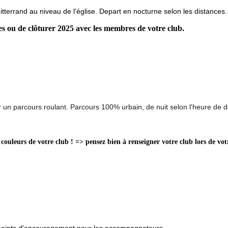
Mitterrand au niveau de l'église. Depart en nocturne selon les distances.
tes ou de clôturer 2025 avec les membres de votre club.
 un parcours roulant. Parcours 100% urbain, de nuit selon l'heure de d
 couleurs de votre club ! => pensez bien à renseigner votre club lors de vot
x points d'encouragement pour les accompagnateurs