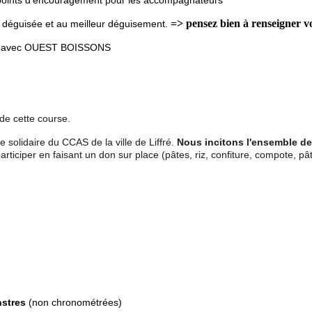
=> pensez bien à renseigner vo
ux déguisée et au meilleur déguisement.
ivée avec OUEST BOISSONS
 de cette course.
ie solidaire du CCAS de la ville de Liffré.
Nous incitons l'ensemble des
rticiper en faisant un don sur place (pâtes, riz, confiture, compote, pât
nstres
(non chronométrées)