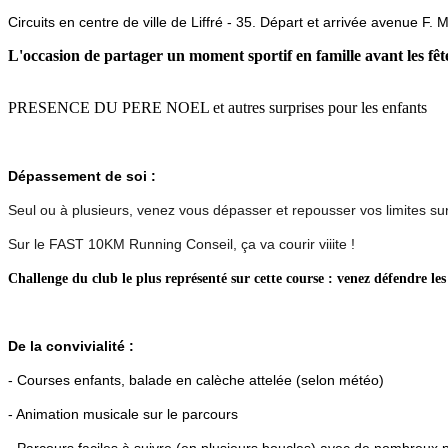
Circuits en centre de ville de Liffré - 35. Départ et arrivée avenue F. 
L'occasion de partager un moment sportif en famille avant les fê
PRESENCE DU PERE NOEL et autres surprises pour les enfants
Dépassement de soi :
Seul ou à plusieurs, venez vous dépasser et repousser vos limites sur
Sur le FAST 10KM Running Conseil, ça va courir viiite !
Challenge du club le plus représenté sur cette course : venez défendre les
De la convivialité :
- Courses enfants, balade en calèche attelée (selon météo)
- Animation musicale sur le parcours
- Parcours faciles à suivre (en plusieurs boucles) avec de nombreu