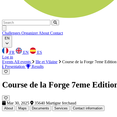
Search
Search
Ouvrir menu
Challenges
Organizer
About
Contact
EN
FR
EN
ES
Log in
Events
All events
Ille et Vilaine
Course de la Forge 7eme Edition
Presentation
Results
Course de la Forge 7eme Editi
Mar 30, 2025
35640 Martigne ferchaud
About
Maps
Documents
Services
Contact information