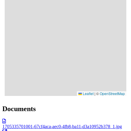
Documents
1705335701001-67cf4aca-aec0-4fb8-ba11-d3a10952b378_1.jpg