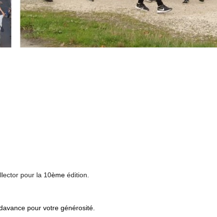
llector pour la 10
ème
édition.
s davance pour votre générosité.