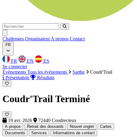
Rechercher
Rechercher
Ouvrir menu
Challenges
Organisateur
A propos
Contact
FR
FR
EN
ES
Se connecter
Évènements
Tous les évènements
Sarthe
Coudr'Trail
Présentation
Résultats
Coudr'Trail
Terminé
19 avr. 2026
72440 Coudrecieux
A propos
Retrait des dossards
Nouvel onglet
Cartes
Documents
Services
Informations de contact