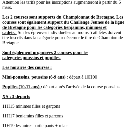
Attention les tarifs pour les inscriptions augmenteront à partir du 5
mars.
Les 2 courses sont supports du Championnat de Bretagne. Les
courses sont également support du Challenge Jeunes de la ligue
de Bretagne pour les catégories benjamins, minimes et
cadets.
Sur les épreuves individuelles au moins 5 athlètes doivent
être inscrits dans la catégorie pour décerner le titre de Champion de
Bretagne.
Sont également organisées 2 courses pour les
catégories poussins et pupilles.
Les horaires des courses :
Mini-poussins, poussins (6-9 ans)
:
départ à 10H00
Pupilles (10-11 ans)
:
départ après l'arrivée de la course poussins
XS : 3 départs
11H15 minimes filles et garçons
11H17 benjamins filles et garçons
11H19 les autres participants + relais