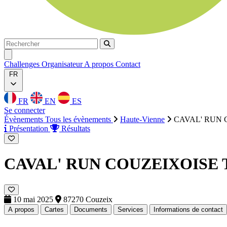
Rechercher
Rechercher
Ouvrir menu
Challenges
Organisateur
A propos
Contact
FR
FR
EN
ES
Se connecter
Évènements
Tous les évènements
Haute-Vienne
CAVAL' RUN 
Présentation
Résultats
CAVAL' RUN COUZEIXOISE
10 mai 2025
87270 Couzeix
A propos
Cartes
Documents
Services
Informations de contact