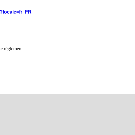
?locale=fr_FR
 le règlement.