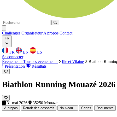
Rechercher
Rechercher
Ouvrir menu
Challenges
Organisateur
A propos
Contact
FR
FR
EN
ES
Se connecter
Évènements
Tous les évènements
Ille et Vilaine
Biathlon Runni
Présentation
Résultats
Biathlon Running Mouazé 202
31 mai 2026
35250 Mouaze
A propos
Retrait des dossards
Nouveau...
Cartes
Documents