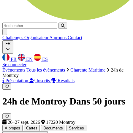
Rechercher
Rechercher
Ouvrir menu
Challenges
Organisateur
A propos
Contact
FR
FR
EN
ES
Se connecter
Évènements
Tous les évènements
Charente Maritime
24h de
Montroy
Présentation
Inscrits
Résultats
24h de Montroy
Dans 50 jours
26–27 sept. 2026
17220 Montroy
A propos
Cartes
Documents
Services