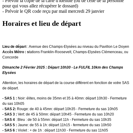
- Prévoir la copie de la carte d'identité (ou de celle de la personne
pour qui vous allez récupérer le dossard)
- Prévoir le QR code reçu par mail mercredi 29 janvier
Horaires et lieu de départ
Lieu de départ
: Avenue des Champs-Elysées au niveau du Pavillon Le Doyen
Accès Métro : s
tations Franklin-Roosevelt, Champs-Elysées Clémenceau, ou
Concorde
Dimanche 2 Février 2025 : Départ 10h30 - Le FULFIL 10km des Champs
Elysées​
Attention, les horaires de départ de la course diffèrent en fonction de votre SAS
de départ.
- SAS 1 :
Noir: élites, moins de 35mn et 35 à 40mn: départ 10h30 - Fermeture
du sas 10h05
- SAS 2:
Rouge: de 40 à 45mn: départ 10h35 - Fermeture du sas 10h05
- SAS 3 :
Vert: de 45 à 50mn: départ 10h45 - Fermeture du sas 10h20
- SAS 4
: Bleu : de 50 à 55mn: départ 11h - Fermeture du sas 10h35
- SAS 5 :
Jaune: de 55 à 1h: départ 11h15 - fermeture du sas 10h50
- SAS 6 :
Violet : + de 1h : départ 11h30 - Fermeture du sas 11h05