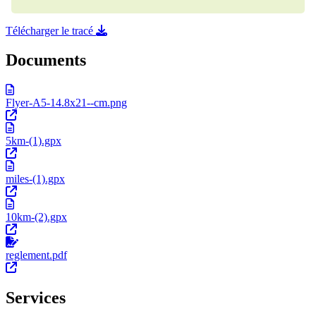
Télécharger le tracé
Documents
Flyer-A5-14.8x21--cm.png
5km-(1).gpx
miles-(1).gpx
10km-(2).gpx
reglement.pdf
Services