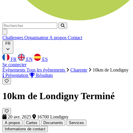
Rechercher
Rechercher
Ouvrir menu
Challenges
Organisateur
A propos
Contact
FR
FR
EN
ES
Se connecter
Évènements
Tous les évènements
Charente
10km de Londigny
Présentation
Résultats
10km de Londigny
Terminé
20 avr. 2025
16700 Londigny
A propos
Cartes
Documents
Services
Informations de contact