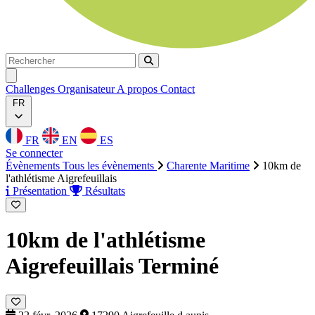
Rechercher
Rechercher
Ouvrir menu
Challenges
Organisateur
A propos
Contact
FR
FR
EN
ES
Se connecter
Évènements
Tous les évènements
Charente Maritime
10km de
l'athlétisme Aigrefeuillais
Présentation
Résultats
10km de l'athlétisme
Aigrefeuillais
Terminé