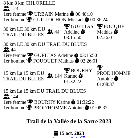
8 km
8 km CHLORELLE
123
1ère femme
URBAIN Marine
00:48:10
1er homme
GUILLOCHON Mickael
00:36:24
GUELTAS
FOUQUET
30 km
LE 30 km DU
44
Adeline
Mathias
TRAIL DU BLUES
03:15:50
02:26:01
30 km
LE 30 km DU TRAIL DU BLUES
44
1ère femme
GUELTAS Adeline
03:15:50
1er homme
FOUQUET Mathias
02:26:01
BOURHY
15 km
La 15 km DU
PROD'HOMME
144
Karine
TRAIL DU BLUES
Antoine
01:32:22
01:08:37
15 km
La 15 km DU TRAIL DU BLUES
144
1ère femme
BOURHY Karine
01:32:22
1er homme
PROD'HOMME Antoine
01:08:37
Trail de la Vallée de la Sarre 2023
15 oct. 2023