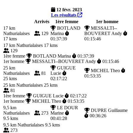
12 févr. 2023
Les résultats
Arrivés
1ère femme
1er homme
17 km
BOTLAND
MESSALTI--
Nathurialaises
129
Marina
BOUVERET Andy
17 kms
01:37:39
01:15:46
17 km
Nathurialaises 17 kms
129
1ère femme
BOTLAND Marina
01:37:39
1er homme
MESSALTI--BOUVERET Andy
01:15:46
25 km
GUIGUE
MICHEL Theo
Nathurialaises
81
Lucie
01:53:35
25 kms
02:17:22
25 km
Nathurialaises 25 kms
81
1ère femme
GUIGUE Lucie
02:17:22
1er homme
MICHEL Theo
01:53:35
9,5 km
LE DOUR
DUPRE Guillaume
Nathurialaises
273
Marine
00:36:26
9.5 kms
00:41:28
9,5 km
Nathurialaises 9.5 kms
273