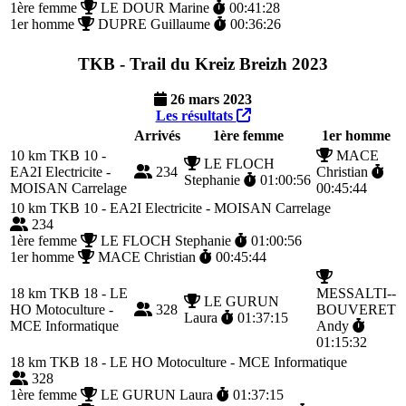
1ère femme
LE DOUR Marine
00:41:28
1er homme
DUPRE Guillaume
00:36:26
TKB - Trail du Kreiz Breizh 2023
26 mars 2023
Les résultats
Arrivés
1ère femme
1er homme
10 km
TKB 10 -
MACE
LE FLOCH
EA2I Electricite -
234
Christian
Stephanie
01:00:56
MOISAN Carrelage
00:45:44
10 km
TKB 10 - EA2I Electricite - MOISAN Carrelage
234
1ère femme
LE FLOCH Stephanie
01:00:56
1er homme
MACE Christian
00:45:44
18 km
TKB 18 - LE
MESSALTI--
LE GURUN
HO Motoculture -
328
BOUVERET
Laura
01:37:15
MCE Informatique
Andy
01:15:32
18 km
TKB 18 - LE HO Motoculture - MCE Informatique
328
1ère femme
LE GURUN Laura
01:37:15