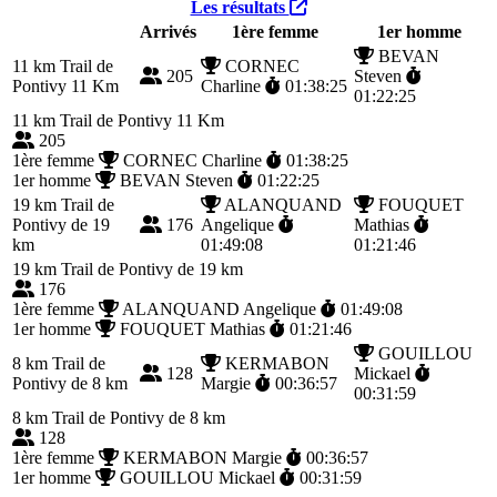
Les résultats
Arrivés
1ère femme
1er homme
BEVAN
11 km
Trail de
CORNEC
205
Steven
Pontivy 11 Km
Charline
01:38:25
01:22:25
11 km
Trail de Pontivy 11 Km
205
1ère femme
CORNEC Charline
01:38:25
1er homme
BEVAN Steven
01:22:25
19 km
Trail de
ALANQUAND
FOUQUET
Pontivy de 19
176
Angelique
Mathias
km
01:49:08
01:21:46
19 km
Trail de Pontivy de 19 km
176
1ère femme
ALANQUAND Angelique
01:49:08
1er homme
FOUQUET Mathias
01:21:46
GOUILLOU
8 km
Trail de
KERMABON
128
Mickael
Pontivy de 8 km
Margie
00:36:57
00:31:59
8 km
Trail de Pontivy de 8 km
128
1ère femme
KERMABON Margie
00:36:57
1er homme
GOUILLOU Mickael
00:31:59