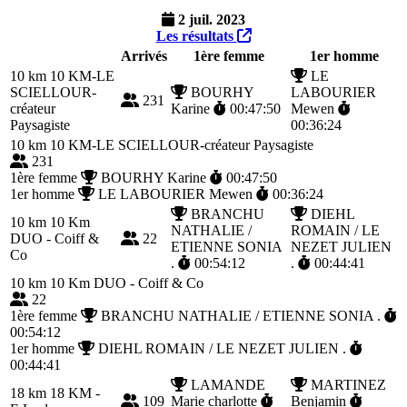
2 juil. 2023
Les résultats
Arrivés
1ère femme
1er homme
10 km
10 KM-LE
LE
SCIELLOUR-
BOURHY
LABOURIER
231
créateur
Karine
00:47:50
Mewen
Paysagiste
00:36:24
10 km
10 KM-LE SCIELLOUR-créateur Paysagiste
231
1ère femme
BOURHY Karine
00:47:50
1er homme
LE LABOURIER Mewen
00:36:24
BRANCHU
DIEHL
10 km
10 Km
NATHALIE /
ROMAIN / LE
DUO - Coiff &
22
ETIENNE SONIA
NEZET JULIEN
Co
.
00:54:12
.
00:44:41
10 km
10 Km DUO - Coiff & Co
22
1ère femme
BRANCHU NATHALIE / ETIENNE SONIA .
00:54:12
1er homme
DIEHL ROMAIN / LE NEZET JULIEN .
00:44:41
LAMANDE
MARTINEZ
18 km
18 KM -
109
Marie charlotte
Benjamin