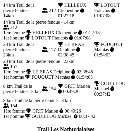
14 km
Trail de la
HELLEUX
LOTOUT
pierre fendue -
212
Clementine
Francois
14km
01:22:18
01:07:08
14 km
Trail de la pierre fendue - 14km
212
1ère femme
HELLEUX Clementine
01:22:18
1er homme
LOTOUT Francois
01:07:08
23 km
Trail de la
LE BRAS
FOUQUET
pierre fendue -
157
Delphine
Mathias
23km
02:38:45
01:54:03
23 km
Trail de la pierre fendue - 23km
157
1ère femme
LE BRAS Delphine
02:38:45
1er homme
FOUQUET Mathias
01:54:03
GOUILLOU
8 km
Trail de la
GRIT Marion
154
Mickael
pierre fendue - 8 km
00:49:26
00:37:42
8 km
Trail de la pierre fendue - 8 km
154
1ère femme
GRIT Marion
00:49:26
1er homme
GOUILLOU Mickael
00:37:42
Trail Les Nathurialaises