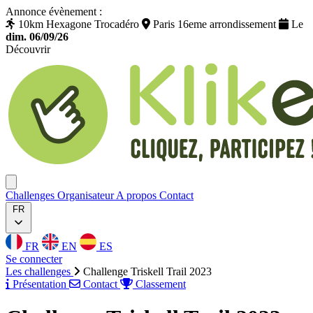
Annonce évènement :
10km Hexagone Trocadéro
Paris 16eme arrondissement
Le
dim. 06/09/26
Découvrir
Klikego
Ouvrir menu
Challenges
Organisateur
A propos
Contact
FR
FR
EN
ES
Se connecter
Les challenges
Challenge Triskell Trail 2023
Présentation
Contact
Classement