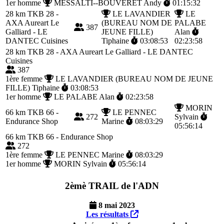
1er homme
MESSALTI--BOUVERET Andy
01:15:32
28 km
TKB 28 -
LE LAVANDIER
LE
AXA Aureart Le
(BUREAU NOM DE
PALABE
387
Galliard - LE
JEUNE FILLE)
Alan
DANTEC Cuisines
Tiphaine
03:08:53
02:23:58
28 km
TKB 28 - AXA Aureart Le Galliard - LE DANTEC
Cuisines
387
1ère femme
LE LAVANDIER (BUREAU NOM DE JEUNE
FILLE) Tiphaine
03:08:53
1er homme
LE PALABE Alan
02:23:58
MORIN
66 km
TKB 66 -
LE PENNEC
272
Sylvain
Endurance Shop
Marine
08:03:29
05:56:14
66 km
TKB 66 - Endurance Shop
272
1ère femme
LE PENNEC Marine
08:03:29
1er homme
MORIN Sylvain
05:56:14
2èmè TRAIL de l'ADN
8 mai 2023
Les résultats