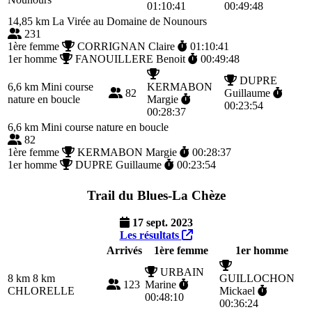
01:10:41
00:49:48
14,85 km
La Virée au Domaine de Nounours
231
1ère femme
CORRIGNAN Claire
01:10:41
1er homme
FANOUILLERE Benoit
00:49:48
DUPRE
6,6 km
Mini course
KERMABON
82
Guillaume
nature en boucle
Margie
00:23:54
00:28:37
6,6 km
Mini course nature en boucle
82
1ère femme
KERMABON Margie
00:28:37
1er homme
DUPRE Guillaume
00:23:54
Trail du Blues-La Chèze
17 sept. 2023
Les résultats
Arrivés
1ère femme
1er homme
URBAIN
8 km
8 km
GUILLOCHON
123
Marine
CHLORELLE
Mickael
00:48:10
00:36:24