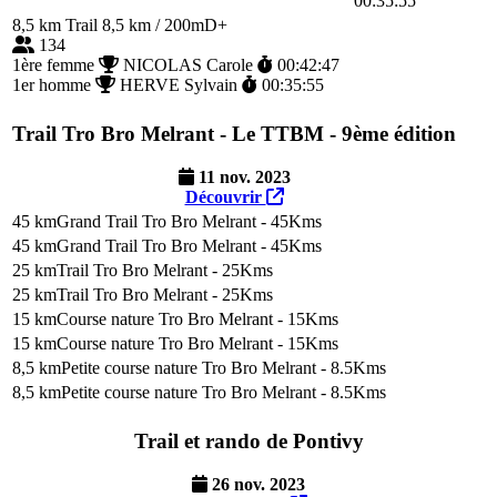
00:35:55
8,5 km
Trail 8,5 km / 200mD+
134
1ère femme
NICOLAS Carole
00:42:47
1er homme
HERVE Sylvain
00:35:55
Trail Tro Bro Melrant - Le TTBM - 9ème édition
11 nov. 2023
Découvrir
45 km
Grand Trail Tro Bro Melrant - 45Kms
45 km
Grand Trail Tro Bro Melrant - 45Kms
25 km
Trail Tro Bro Melrant - 25Kms
25 km
Trail Tro Bro Melrant - 25Kms
15 km
Course nature Tro Bro Melrant - 15Kms
15 km
Course nature Tro Bro Melrant - 15Kms
8,5 km
Petite course nature Tro Bro Melrant - 8.5Kms
8,5 km
Petite course nature Tro Bro Melrant - 8.5Kms
Trail et rando de Pontivy
26 nov. 2023