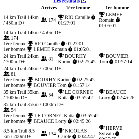
Les résultats
Arrivés
1ère femme
1er homme
LEMEE
14 km
Trail 14km
RIO Camille
174
Romain
/ 450m D+
01:27:01
01:05:01
14 km
Trail 14km / 450m D+
174
1ère femme
RIO Camille
01:27:01
1er homme
LEMEE Romain
01:05:01
24 km
Trail 24km
BOURHY
BOUVIER
81
/ 700m D+
Karine
02:25:45
Tom
01:57:14
24 km
Trail 24km / 700m D+
81
1ère femme
BOURHY Karine
02:25:45
1er homme
BOUVIER Tom
01:57:14
35 km
Trail 35km
LE CORNEC
BEAUCE
54
/ 1000m D+
Katia
03:55:42
Lorry
02:45:26
35 km
Trail 35km / 1000m D+
54
1ère femme
LE CORNEC Katia
03:55:42
1er homme
BEAUCE Lorry
02:45:26
HERVE
8,5 km
Trail 8,5
NICOLAS
134
Sylvain
km / 200mD+
Carole
00:42:47