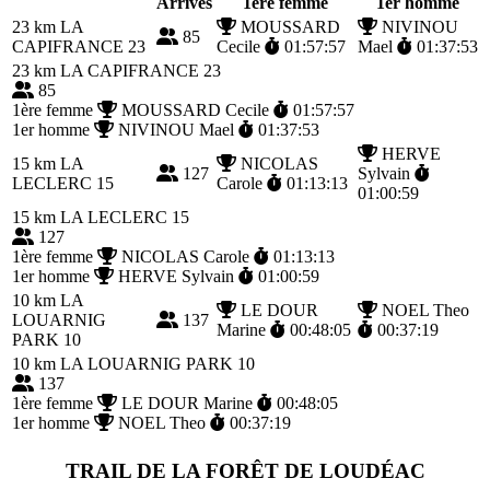
Arrivés
1ère femme
1er homme
23 km
LA
MOUSSARD
NIVINOU
85
CAPIFRANCE 23
Cecile
01:57:57
Mael
01:37:53
23 km
LA CAPIFRANCE 23
85
1ère femme
MOUSSARD Cecile
01:57:57
1er homme
NIVINOU Mael
01:37:53
HERVE
15 km
LA
NICOLAS
127
Sylvain
LECLERC 15
Carole
01:13:13
01:00:59
15 km
LA LECLERC 15
127
1ère femme
NICOLAS Carole
01:13:13
1er homme
HERVE Sylvain
01:00:59
10 km
LA
LE DOUR
NOEL Theo
LOUARNIG
137
Marine
00:48:05
00:37:19
PARK 10
10 km
LA LOUARNIG PARK 10
137
1ère femme
LE DOUR Marine
00:48:05
1er homme
NOEL Theo
00:37:19
TRAIL DE LA FORÊT DE LOUDÉAC