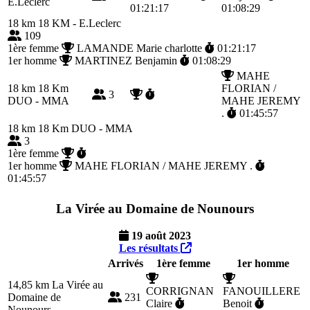
E.Leclerc
01:21:17
01:08:29
18 km
18 KM - E.Leclerc
109
1ère femme
LAMANDE Marie charlotte
01:21:17
1er homme
MARTINEZ Benjamin
01:08:29
MAHE
18 km
18 Km
FLORIAN /
3
DUO - MMA
MAHE JEREMY
.
01:45:57
18 km
18 Km DUO - MMA
3
1ère femme
1er homme
MAHE FLORIAN / MAHE JEREMY .
01:45:57
La Virée au Domaine de Nounours
19 août 2023
Les résultats
Arrivés
1ère femme
1er homme
14,85 km
La Virée au
CORRIGNAN
FANOUILLERE
Domaine de
231
Claire
Benoit
Nounours