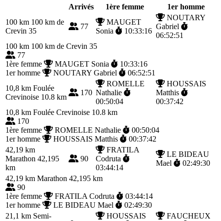
Arrivés
1ère femme
1er homme
NOUTARY
100 km
100 km de
MAUGET
77
Gabriel
Crevin 35
Sonia
10:33:16
06:52:51
100 km
100 km de Crevin 35
77
1ère femme
MAUGET Sonia
10:33:16
1er homme
NOUTARY Gabriel
06:52:51
ROMELLE
HOUSSAIS
10,8 km
Foulée
170
Nathalie
Matthis
Crevinoise 10.8 km
00:50:04
00:37:42
10,8 km
Foulée Crevinoise 10.8 km
170
1ère femme
ROMELLE Nathalie
00:50:04
1er homme
HOUSSAIS Matthis
00:37:42
42,19 km
FRATILA
LE BIDEAU
Marathon 42,195
90
Codruta
Mael
02:49:30
km
03:44:14
42,19 km
Marathon 42,195 km
90
1ère femme
FRATILA Codruta
03:44:14
1er homme
LE BIDEAU Mael
02:49:30
21,1 km
Semi-
HOUSSAIS
FAUCHEUX