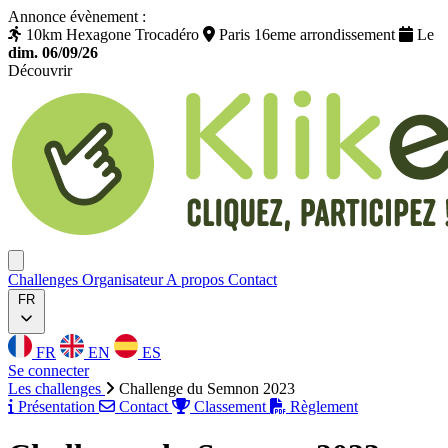
Annonce évènement :
10km Hexagone Trocadéro
Paris 16eme arrondissement
Le
dim. 06/09/26
Découvrir
Klikego
Ouvrir menu
Challenges
Organisateur
A propos
Contact
FR
FR
EN
ES
Se connecter
Les challenges
Challenge du Semnon 2023
Présentation
Contact
Classement
Règlement