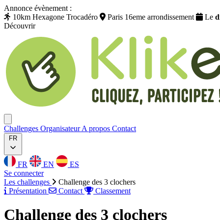
Annonce évènement :
10km Hexagone Trocadéro
Paris 16eme arrondissement
Le
d
Découvrir
Klikego
Ouvrir menu
Challenges
Organisateur
A propos
Contact
FR
FR
EN
ES
Se connecter
Les challenges
Challenge des 3 clochers
Présentation
Contact
Classement
Challenge des 3 clochers