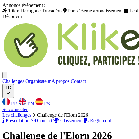
Annonce évènement :
10km Hexagone Trocadéro
Paris 16eme arrondissement
Le
d
Découvrir
Klikego
Ouvrir menu
Challenges
Organisateur
A propos
Contact
FR
FR
EN
ES
Se connecter
Les challenges
Challenge de l'Elorn 2026
Présentation
Contact
Classement
Règlement
Challenge de l'Elorn 2026