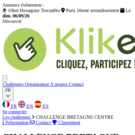
Annonce évènement :
10km Hexagone Trocadéro
Paris 16eme arrondissement
Le
dim. 06/09/26
Découvrir
Klikego
Ouvrir menu
Challenges
Organisateur
A propos
Contact
FR
FR
EN
ES
Se connecter
Les challenges
CHALLENGE BRETAGNE CENTRE
Présentation
Contact
Classement