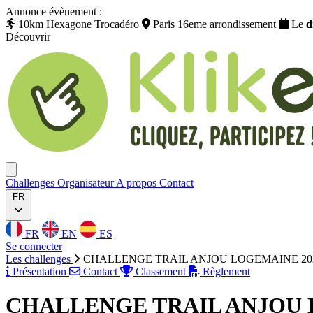
Annonce évènement :
10km Hexagone Trocadéro
Paris 16eme arrondissement
Le
d
Découvrir
Klikego
Ouvrir menu
Challenges
Organisateur
A propos
Contact
FR
FR
EN
ES
Se connecter
Les challenges
CHALLENGE TRAIL ANJOU LOGEMAINE 20
Présentation
Contact
Classement
Règlement
CHALLENGE TRAIL ANJOU 