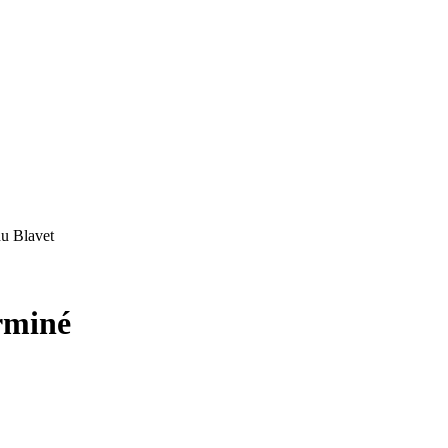
u Blavet
rminé