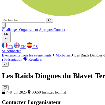
Rechercher
Rechercher
Ouvrir menu
Challenges
Organisateur
A propos
Contact
FR
FR
EN
ES
Se connecter
Évènements
Tous les évènements
Morbihan
Les Raids Dingues d
Présentation
Résultats
Les Raids Dingues du Blavet
Te
7–8 juin 2025
56650 Inzinzac lochrist
Contacter l'organisateur