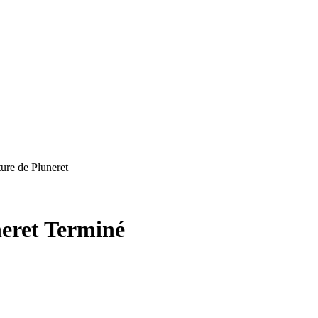
ture de Pluneret
neret
Terminé