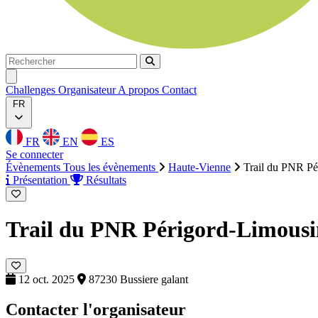
Rechercher
Rechercher
Ouvrir menu
Challenges
Organisateur
A propos
Contact
FR
FR
EN
ES
Se connecter
Évènements
Tous les évènements
Haute-Vienne
Trail du PNR Pé
Présentation
Résultats
Trail du PNR Périgord-Limous
12 oct. 2025
87230 Bussiere galant
Contacter l'organisateur